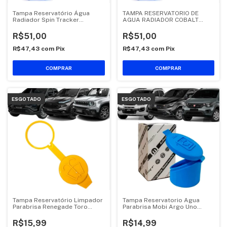
Tampa Reservatório Água
TAMPA RESERVATORIO DE
Radiador Spin Tracker
AGUA RADIADOR COBALT
Traiblazer S10
ONIX SPIN PRISMA CRUZE
SONIC S10
R$51,00
R$51,00
R$47,43
com
Pix
R$47,43
com
Pix
ESGOTADO
ESGOTADO
Tampa Reservatório Limpador
Tampa Reservatorio Agua
Parabrisa Renegade Toro
Parabrisa Mobi Argo Uno
Pulse
Strada Mopar
R$15,99
R$14,99