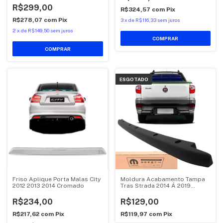
R$299,00
R$324,57
com
Pix
R$278,07
com
Pix
3
x
de
R$116,33
sem juros
2
x
de
R$149,50
sem juros
ESGOTADO
Friso Aplique Porta Malas City
Moldura Acabamento Tampa
2012 2013 2014 Cromado
Tras Strada 2014 Á 2019
Mopar Orig
R$234,00
R$129,00
R$217,62
com
Pix
R$119,97
com
Pix