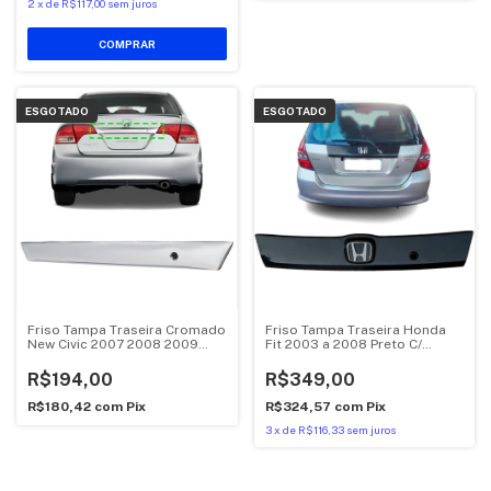
2
x
de
R$117,00
sem juros
ESGOTADO
ESGOTADO
Friso Tampa Traseira Cromado
Friso Tampa Traseira Honda
New Civic 2007 2008 2009
Fit 2003 a 2008 Preto C/
2011
Emblema
R$194,00
R$349,00
R$180,42
com
Pix
R$324,57
com
Pix
3
x
de
R$116,33
sem juros