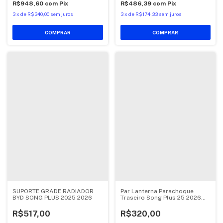
R$948,60
com
Pix
R$486,39
com
Pix
3
x
de
R$340,00
sem juros
3
x
de
R$174,33
sem juros
COMPRAR
SUPORTE GRADE RADIADOR
Par Lanterna Parachoque
BYD SONG PLUS 2025 2026
Traseiro Song Plus 25 2026
2027
R$517,00
R$320,00