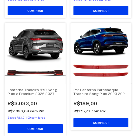
COMPRAR
Lanterna Traseira BYD Song
Par Lanterna Parachoque
Plus e Premium 2026 2027
Traseiro Song Plus 2023 2024
Central
2025
R$3.033,00
R$189,00
R$2.820,69
com
Pix
R$175,77
com
Pix
3
x
de
R$1.011,00
sem juros