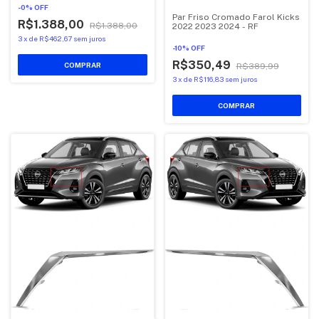
-
0
%
OFF
Par Friso Cromado Farol Kicks
R$1.388,00
R$1.388,00
2022 2023 2024 - RF
3
x
de
R$462,67
sem juros
-
10
%
OFF
R$350,49
R$389,99
3
x
de
R$116,83
sem juros