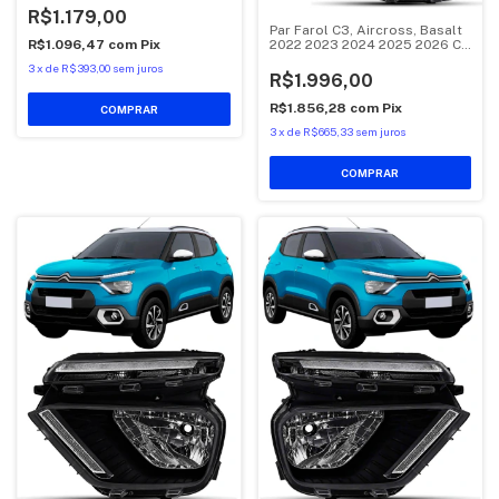
R$1.179,00
Par Farol C3, Aircross, Basalt
R$1.096,47
com
Pix
2022 2023 2024 2025 2026 C/
Led DRL
3
x
de
R$393,00
sem juros
R$1.996,00
R$1.856,28
com
Pix
3
x
de
R$665,33
sem juros