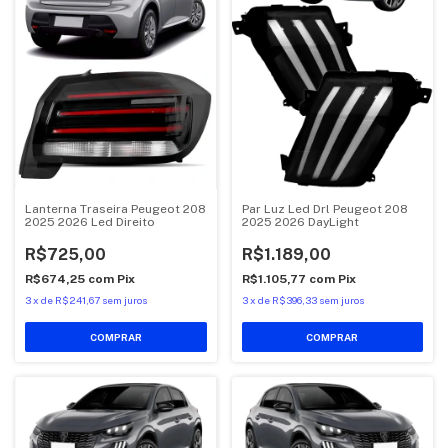
Lanterna Traseira Peugeot 208
Par Luz Led Drl Peugeot 208
2025 2026 Led Direito
2025 2026 DayLight
R$725,00
R$1.189,00
R$674,25
com
Pix
R$1.105,77
com
Pix
3
x
de
R$241,67
sem juros
3
x
de
R$396,33
sem juros