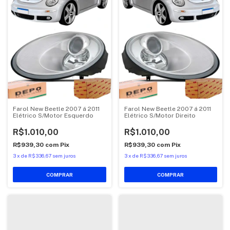
Farol New Beetle 2007 á 2011
Farol New Beetle 2007 á 2011
Elétrico S/Motor Esquerdo
Elétrico S/Motor Direito
R$1.010,00
R$1.010,00
R$939,30
com
Pix
R$939,30
com
Pix
3
x
de
R$336,67
sem juros
3
x
de
R$336,67
sem juros