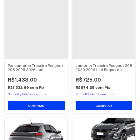
Par Lanterna Traseira Peugeot
Lanterna Traseira Peugeot 208
208 2025 2026 Led
2025 2026 Led Esquerdo
R$1.433,00
R$725,00
R$1.332,69
com
Pix
R$674,25
com
Pix
3
x
de
R$477,67
sem juros
3
x
de
R$241,67
sem juros