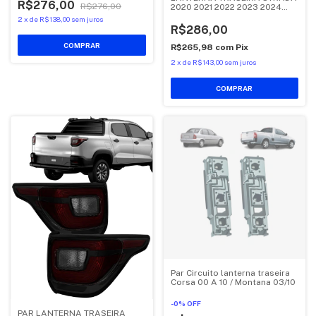
R$276,00
R$276,00
2020 2021 2022 2023 2024
2025 FUME
2
x
de
R$138,00
sem juros
R$286,00
R$265,98
com
Pix
2
x
de
R$143,00
sem juros
COMPRAR
Par Circuito lanterna traseira
Corsa 00 A 10 / Montana 03/10
-
0
%
OFF
PAR LANTERNA TRASEIRA