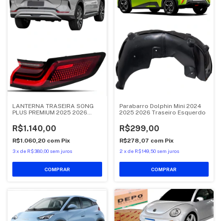
LANTERNA TRASEIRA SONG
Parabarro Dolphin Mini 2024
PLUS PREMIUM 2025 2026
2025 2026 Traseiro Esquerdo
CANTO DIREITO
R$1.140,00
R$299,00
R$1.060,20
com
Pix
R$278,07
com
Pix
3
x
de
R$380,00
sem juros
2
x
de
R$149,50
sem juros