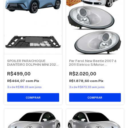
SPOILER PARACHOQUE
Par Farol New Beetle 2007 á
DIANTEIRO DOLPHIN MINI 2024
2011 Elétrico S/Motor
2025 2026
Depo/TYC
R$499,00
R$2.020,00
R$464,07
com
Pix
R$1.878,60
com
Pix
3
x
de
R$166,33
sem juros
3
x
de
R$673,33
sem juros