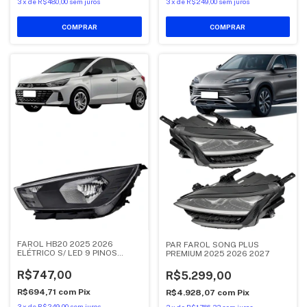
3
x
de
R$480,00
sem juros
3
x
de
R$249,00
sem juros
FAROL HB20 2025 2026
PAR FAROL SONG PLUS
ELÉTRICO S/ LED 9 PINOS
PREMIUM 2025 2026 2027
ESQUERDO
R$747,00
R$5.299,00
R$694,71
com
Pix
R$4.928,07
com
Pix
3
x
de
R$249,00
sem juros