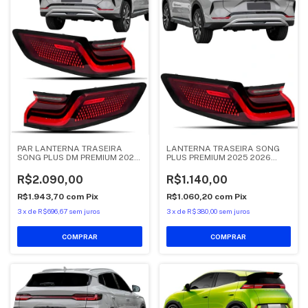
PAR LANTERNA TRASEIRA
LANTERNA TRASEIRA SONG
SONG PLUS DM PREMIUM 2026
PLUS PREMIUM 2025 2026
2027 CANTO
CANTO ESQUERDO
R$2.090,00
R$1.140,00
R$1.943,70
com
Pix
R$1.060,20
com
Pix
3
x
de
R$696,67
sem juros
3
x
de
R$380,00
sem juros