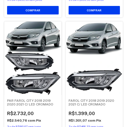
PAR FAROL CITY 2018 2019
FAROL CITY 2018 2019 2020
2020 2021 C/ LED CROMADO
2021 C/ LED CROMADO
R$2.732,00
R$1.399,00
R$2.540,76
com
Pix
R$1.301,07
com
Pix
3
x
de
R$910,67
sem juros
3
x
de
R$466,33
sem juros