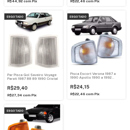
R$44,92
com
Pix
R$22,46
com
Pix
ESGOTADO
ESGOTADO
Pisca Escort Verona 1987 a
Par Pisca Gol Saveiro Voyage
1990 Apollo 1990 a 1992
Parati 1987 88 89 1990 Cristal
Cristal
R$24,15
R$29,40
R$22,46
com
Pix
R$27,34
com
Pix
ESGOTADO